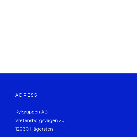
ADRESS
Kylgruppen AB
Vretensborgsvägen 20
126 30 Hägersten