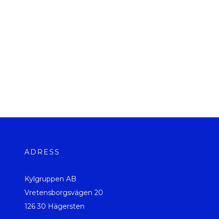
ADRESS
Kylgruppen AB
Vretensborgsvägen 20
126 30 Hägersten