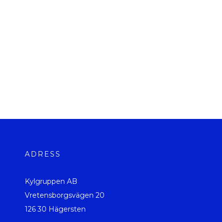
ADRESS
Kylgruppen AB
Vretensborgsvägen 20
126 30 Hägersten