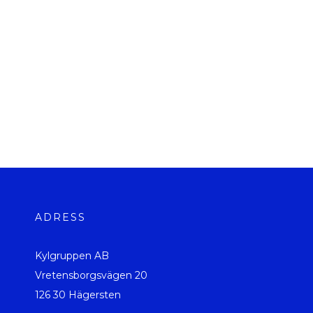
ADRESS
Kylgruppen AB
Vretensborgsvägen 20
126 30 Hägersten