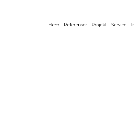
eum-50
Hem
Referenser
Projekt
Service
I