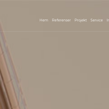
Hem
Referenser
Projekt
Service
I